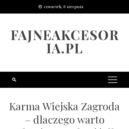
Skip
czwartek, 6 sierpnia
to
content
FAJNEAKCESOR
IA.PL
Karma Wiejska Zagroda
– dlaczego warto