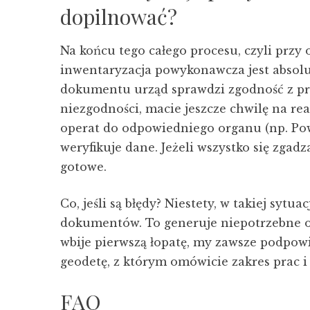
dopilnować?
Na końcu tego całego procesu, czyli prz
inwentaryzacja powykonawcza jest absolu
dokumentu urząd sprawdzi zgodność z pro
niezgodności, macie jeszcze chwilę na rea
operat do odpowiedniego organu (np. Po
weryfikuje dane. Jeżeli wszystko się zgad
gotowe.
Co, jeśli są błędy? Niestety, w takiej syt
dokumentów. To generuje niepotrzebne op
wbije pierwszą łopatę, my zawsze podpo
geodetę, z którym omówicie zakres prac i
FAQ