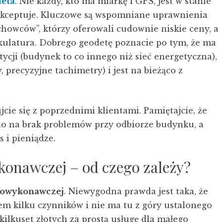
eta
. Nie każdy, kto ma miarkę i GPS, jest w stanie
aakceptuje. Kluczowe są wspomniane uprawnienia
chowców”, którzy oferowali cudownie niskie ceny, a
akulatura. Dobrego geodetę poznacie po tym, że ma
cji (budynek to co innego niż sieć energetyczna),
recyzyjne tachimetry) i jest na bieżąco z
jcie się z poprzednimi klientami. Pamiętajcie, że
dnio na brak problemów przy odbiorze budynku, a
 i pieniądze.
konawczej – od czego zależy?
 powykonawczej
. Niewygodna prawda jest taka, że
wem kilku czynników i nie ma tu z góry ustalonego
kilkuset złotych za prostą usługę dla małego