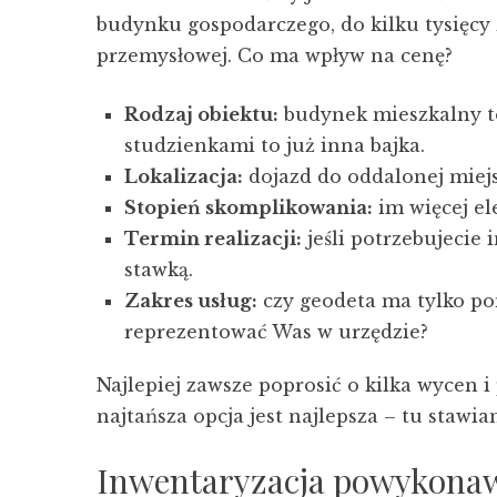
budynku gospodarczego, do kilku tysięcy 
przemysłowej. Co ma wpływ na cenę?
Rodzaj obiektu:
budynek mieszkalny to
studzienkami to już inna bajka.
Lokalizacja:
dojazd do oddalonej miejs
Stopień skomplikowania:
im więcej el
Termin realizacji:
jeśli potrzebujecie i
stawką.
Zakres usług:
czy geodeta ma tylko pom
reprezentować Was w urzędzie?
Najlepiej zawsze poprosić o kilka wycen 
najtańsza opcja jest najlepsza – tu stawia
Inwentaryzacja powykonaw