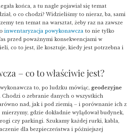
egała końca, a tu nagle pojawiał się temat
ział, o co chodzi? Widzieliśmy to nieraz, ba, sami
zemy ten temat na warsztat, żeby raz na zawsze
go
inwentaryzacja powykonawcza
to nie tylko
ć Was przed poważnymi konsekwencjami w
li, co to jest, ile kosztuje, kiedy jest potrzebna i
za – co to właściwie jest?
owykonawcza to, po ludzku mówiąc,
geodezyjne
. Chodzi o zebranie danych o wszystkich
arówno nad, jak i pod ziemią – i porównanie ich z
ci, mierzymy, gdzie dokładnie wylądował budynek,
drogi czy parkingi. Szukamy każdej rurki, kabla,
czenie dla bezpieczeństwa i późniejszej