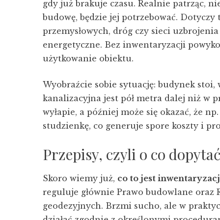
gdy już brakuje czasu. Realnie patrząc,
budowę, będzie jej potrzebować. Dotyczy
przemysłowych, dróg czy sieci uzbrojenia t
energetyczne. Bez inwentaryzacji powyko
użytkowanie obiektu.
Wyobraźcie sobie sytuację: budynek stoi, w
kanalizacyjna jest pół metra dalej niż w 
wyłapie, a później może się okazać, że n
studzienkę, co generuje spore koszty i p
Przepisy, czyli o co dopyt
Skoro wiemy już,
co to jest inwentaryza
reguluje głównie Prawo budowlane oraz 
geodezyjnych. Brzmi sucho, ale w praktyc
działać zgodnie z określonymi proceduram