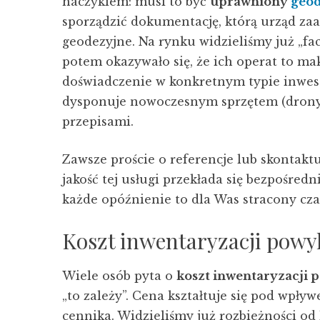
haczykiem: musi to być
uprawniony
geod
sporządzić dokumentację, którą urząd z
geodezyjne. Na rynku widzieliśmy już „fa
potem okazywało się, że ich operat to m
doświadczenie w konkretnym typie inwesty
dysponuje nowoczesnym sprzętem (drony, p
przepisami.
Zawsze proście o referencje lub skontaktu
jakość tej usługi przekłada się bezpośre
każde opóźnienie to dla Was stracony czas
Koszt inwentaryzacji powy
Wiele osób pyta o
koszt inwentaryzacji
„to zależy”. Cena kształtuje się pod wpły
cennika. Widzieliśmy już rozbieżności od 