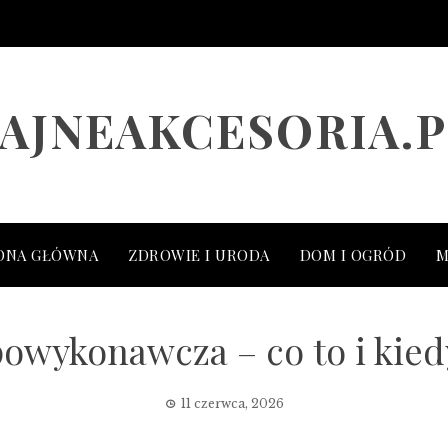
FAJNEAKCESORIA.P
ONA GŁÓWNA
ZDROWIE I URODA
DOM I OGRÓD
M
owykonawcza – co to i kied
11 czerwca, 2026