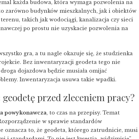
 niemal każda budowa, która wymaga pozwolenia na
 to zarówno budynków mieszkalnych, jak i obiektów
erenu, takich jak wodociągi, kanalizacja czy sieci
nawczej po prostu nie uzyskacie pozwolenia na
szystko gra, a tu nagle okazuje się, że studzienka
projekcie. Bez inwentaryzacji geodeta tego nie
p. droga dojazdowa będzie musiała omijać
roblemy. Inwentaryzacja usuwa takie wpadki.
ać geodetę przed zleceniem pracy?
cja powykonawcza
, to czas na przepisy. Temat
Rozporządzenie w sprawie standardów
e oznacza to, że geodeta, którego zatrudnicie, musi
i i standardami. To nie jest kwestia „widzimisię”