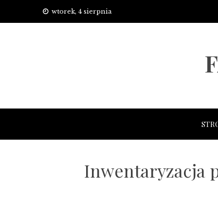
Skip
wtorek, 4 sierpnia
to
content
STR
Inwentaryzacja p